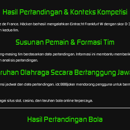
Hasil Pertandingan & Konteks Kompetisi
pe de France. Häcken berhasil mengalahkan Eintracht Frankfurt W dengan skor 0
 kedua tim.
Susunan Pemain & Formasi Tim
ng-masing tim berdasarkan data pertandingan. Informasi ini membantu memberik
n analisis pertandingan.
ruhan Olahraga Secara Bertanggung Ja
erensi jadwal dan data pertandingan. idc888joker mendorong pengguna untuk ber
gai situs slot, casino, dan taruhan bola online terpercaya.
Hasil Pertandingan Bola