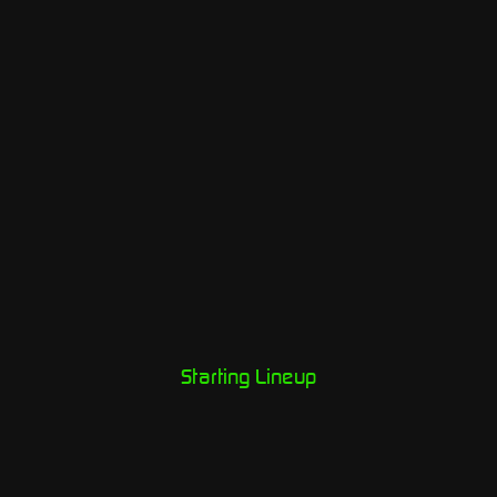
Starting Lineup