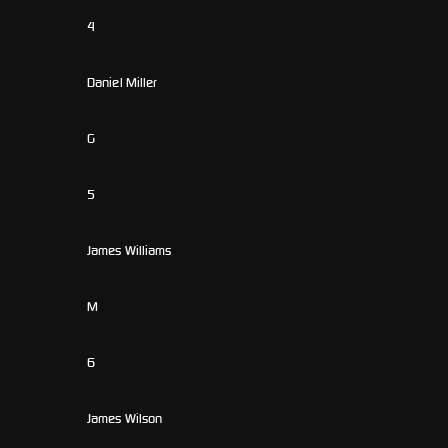
4
Daniel Miller
G
5
James Williams
M
6
James Wilson