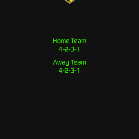
Home Team
4-2-3-1
Away Team
4-2-3-1