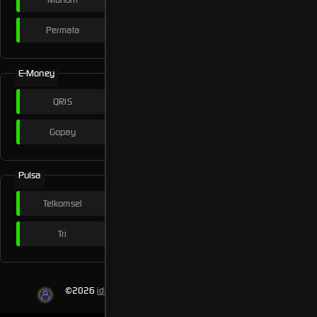
Permata
Panin
E-Money
QRIS
Dana
OVO
Gopay
LinkAja
Pulsa
Telkomsel
XL Axiata
Axis
Tri
©2026
idc888joker
|
. All rights reserved | 18+