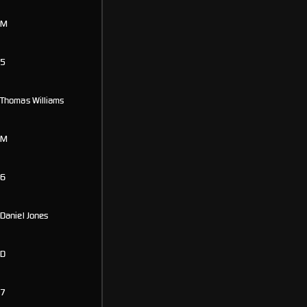
M
5
Thomas Williams
M
6
Daniel Jones
D
7