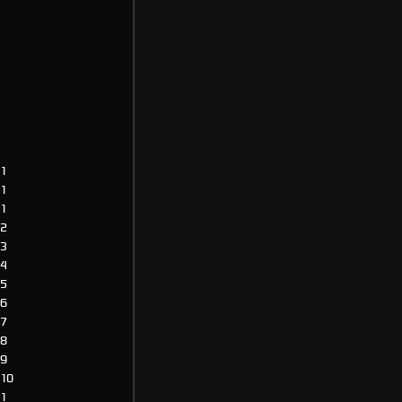
Home Team
3-4-3
Away Team
3-4-3
1
1
1
2
3
4
5
6
7
8
9
10
1