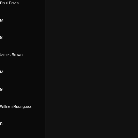
Paul Davis
M
8
James Brown
M
9
William Rodriguez
G