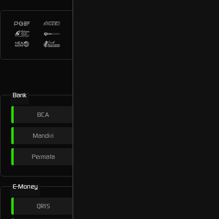
Metode Pembayaran
Bank
BCA
BNI
BRI
Mandiri
Cimb Niaga
Danamon
Permata
Panin
E-Money
QRIS
Dana
OVO