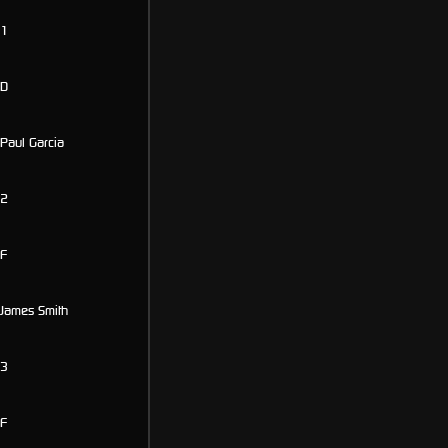
1
D
Paul Garcia
2
F
James Smith
3
F