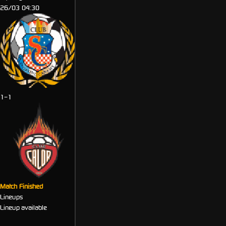
26/03 04:30
Sporting Canamy
1
–
1
Calor de San Pedro
Match Finished
Lineups
Lineup available