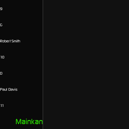
9
G
Robert Smith
10
D
Paul Davis
11
Mainkan Slot Online Terpercaya