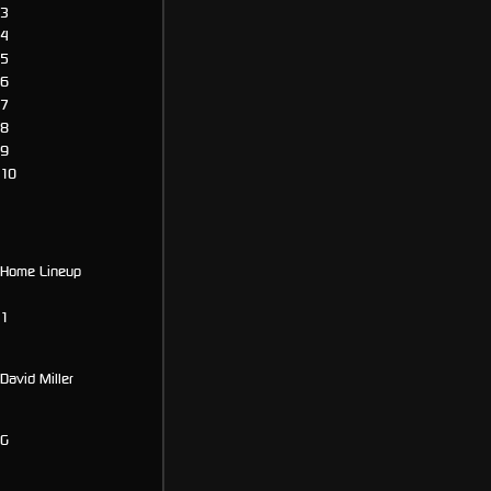
3
4
5
6
7
8
9
10
Starting Lineup
Home Lineup
1
David Miller
G