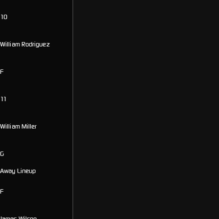
10
William Rodriguez
F
11
William Miller
G
Away Lineup
F
James Wilson