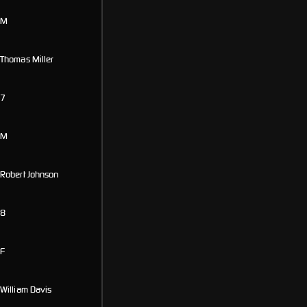
M
Thomas Miller
7
M
Robert Johnson
8
F
William Davis