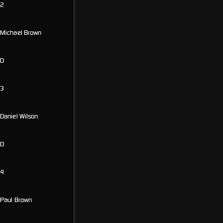
2
Michael Brown
D
3
Daniel Wilson
D
4
Paul Brown