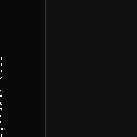
Home Team
3-4-3
Away Team
3-4-3
1
1
1
2
3
4
5
6
7
8
9
10
1