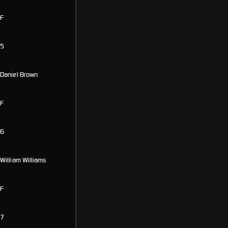
F
5
Daniel Brown
F
6
William Williams
F
7