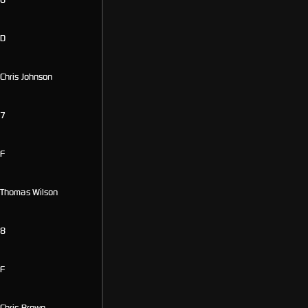
D
Chris Johnson
7
F
Thomas Wilson
8
F
Chris Brown