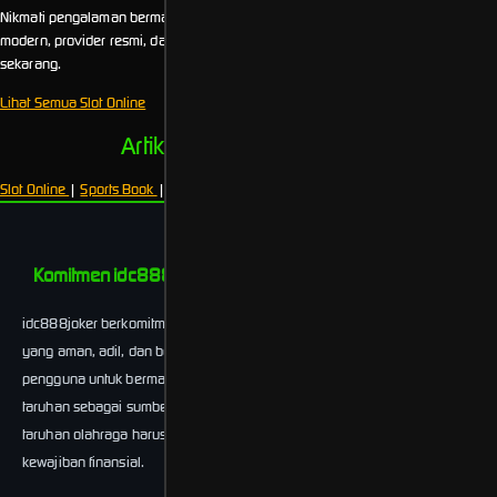
Nikmati pengalaman bermain slot online terbaik dengan sistem keamanan
modern, provider resmi, dan transaksi cepat. Pilih permainan favorit Anda
sekarang.
Lihat Semua Slot Online
Artikel Slot Online Terbaru
Slot Online
|
Sports Book
|
Beranda
Komitmen idc888joker terhadap Responsible Gambling
idc888joker berkomitmen untuk menyediakan lingkungan permainan
yang aman, adil, dan bertanggung jawab. Kami mendorong seluruh
pengguna untuk bermain secara sadar dan tidak menjadikan aktivitas
taruhan sebagai sumber pendapatan utama. Permainan slot online dan
taruhan olahraga harus diperlakukan sebagai bentuk hiburan, bukan
kewajiban finansial.