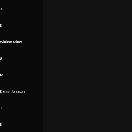
1
D
William Miller
2
M
Daniel Johnson
3
D