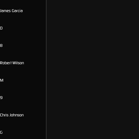
James Garcia
D
8
Robert Wilson
M
9
Chris Johnson
G