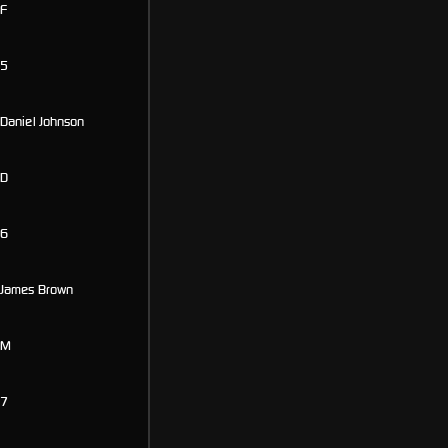
F
5
Daniel Johnson
D
6
James Brown
M
7