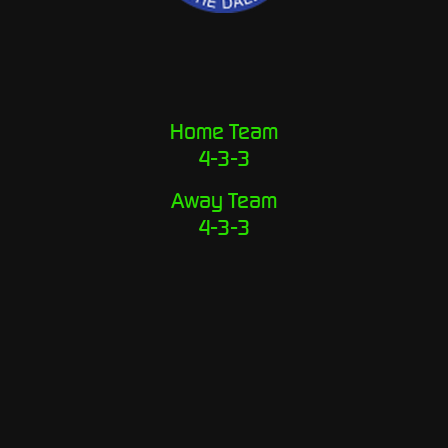
Home Team
4-3-3
Away Team
4-3-3