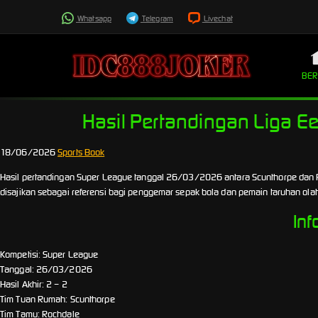
Whatsapp
Telegram
Livechat
BE
Hasil Pertandingan Liga E
18/06/2026
Sports Book
Hasil pertandingan Super League tanggal 26/03/2026 antara Scunthorpe dan Roc
disajikan sebagai referensi bagi penggemar sepak bola dan pemain taruhan ola
Inf
Kompetisi: Super League
Tanggal: 26/03/2026
Hasil Akhir: 2 – 2
Tim Tuan Rumah: Scunthorpe
Tim Tamu: Rochdale