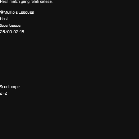
Hasil match yang telah selesai.
⚽
Multiple Leagues
Hasil
Super League
26/03 02:45
Scunthorpe
2
–
2