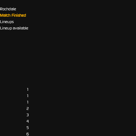
Rochdale
Match Finished
Lineups
Lineup available
1
1
1
2
3
4
5
6