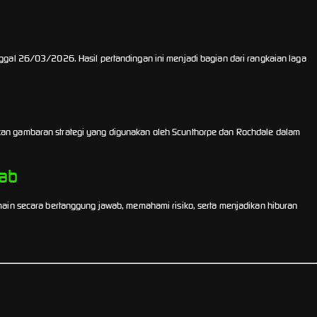
ggal 26/03/2026. Hasil pertandingan ini menjadi bagian dari rangkaian laga
ikan gambaran strategi yang digunakan oleh Scunthorpe dan Rochdale dalam
wab
main secara bertanggung jawab, memahami risiko, serta menjadikan hiburan