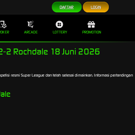
DAFTAR
LOGIN
POKER
ARCADE
LOTTERY
PROMOTION
 2-2 Rochdale 18 Juni 2026
tisi resmi Super League dan telah selesai dimainkan. Informasi pertandingan
dale