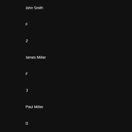
John Smith
F
2
James Miller
F
3
Paul Miller
D