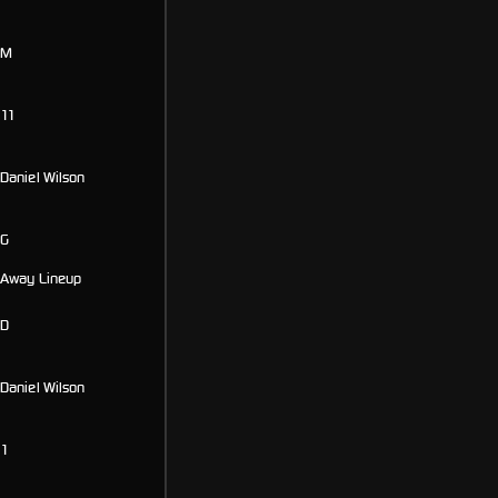
M
11
Daniel Wilson
G
Away Lineup
D
Daniel Wilson
1