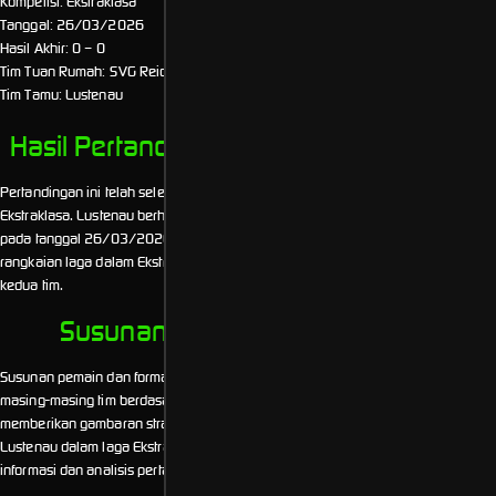
Kompetisi: Ekstraklasa
Tanggal: 26/03/2026
Hasil Akhir: 0 – 0
Tim Tuan Rumah: SVG Reichenau
Tim Tamu: Lustenau
Hasil Pertandingan & Konteks Kompetisi
Pertandingan ini telah selesai dimainkan sebagai bagian dari jadwal resmi
Ekstraklasa. Lustenau berhasil mengalahkan SVG Reichenau dengan skor 0-0
pada tanggal 26/03/2026. Hasil pertandingan ini menjadi bagian dari
rangkaian laga dalam Ekstraklasa dan akan mempengaruhi posisi klasemen
kedua tim.
Susunan Pemain & Formasi Tim
Susunan pemain dan formasi yang ditampilkan merupakan lineup awal dari
masing-masing tim berdasarkan data pertandingan. Informasi ini membantu
memberikan gambaran strategi yang digunakan oleh SVG Reichenau dan
Lustenau dalam laga Ekstraklasa. Data lineup disajikan untuk keperluan
informasi dan analisis pertandingan.