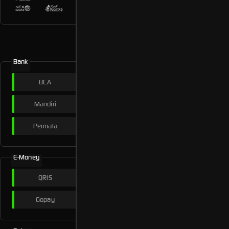
Metode Pembayaran
Bank
BCA
BNI
BRI
Mandiri
Cimb Niaga
Danamon
Permata
Panin
E-Money
QRIS
Dana
OVO
Gopay
LinkAja