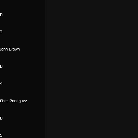
D
3
John Brown
D
4
Chris Rodriguez
D
5