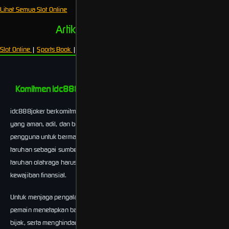
Lihat Semua Slot Online
Artikel Slot Online Terbaru
Slot Online
|
Sports Book
|
Beranda
Komitmen idc888joker terhadap Responsible Gambling
idc888joker berkomitmen untuk menyediakan lingkungan permainan
yang aman, adil, dan bertanggung jawab. Kami mendorong seluruh
pengguna untuk bermain secara sadar dan tidak menjadikan aktivitas
taruhan sebagai sumber pendapatan utama. Permainan slot online dan
taruhan olahraga harus diperlakukan sebagai bentuk hiburan, bukan
kewajiban finansial.
Untuk menjaga pengalaman bermain yang sehat, kami menyarankan
pemain menetapkan batas deposit, mengelola waktu bermain secara
bijak, serta menghindari keputusan emosional saat mengalami