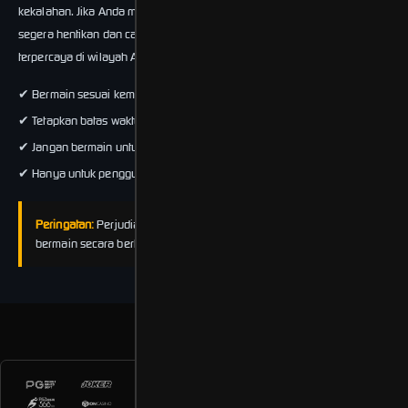
kekalahan. Jika Anda merasa kesulitan mengontrol aktivitas bermain,
segera hentikan dan cari bantuan profesional dari lembaga dukungan
terpercaya di wilayah Anda.
✔ Bermain sesuai kemampuan finansial
✔ Tetapkan batas waktu & batas deposit
✔ Jangan bermain untuk mengejar kerugian
✔ Hanya untuk pengguna berusia 18+ tahun
Peringatan:
Perjudian memiliki risiko kecanduan. Pastikan Anda
bermain secara bertanggung jawab.
Penyedia Games