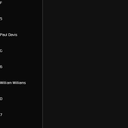
F
5
Paul Davis
G
6
William Williams
D
7