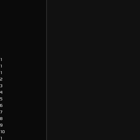
Home Team
3-5-2
Away Team
3-5-2
1
1
1
2
3
4
5
6
7
8
9
10
1