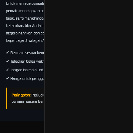
Untuk menjaga pengalaman bermain yang sehat, kami menyarankan
pemain menetapkan batas deposit, mengelola waktu bermain secara
bijak, serta menghindari keputusan emosional saat mengalami
kekalahan. Jika Anda merasa kesulitan mengontrol aktivitas bermain,
segera hentikan dan cari bantuan profesional dari lembaga dukungan
terpercaya di wilayah Anda.
✔ Bermain sesuai kemampuan finansial
✔ Tetapkan batas waktu & batas deposit
✔ Jangan bermain untuk mengejar kerugian
✔ Hanya untuk pengguna berusia 18+ tahun
Peringatan:
Perjudian memiliki risiko kecanduan. Pastikan Anda
bermain secara bertanggung jawab.
Penyedia Games