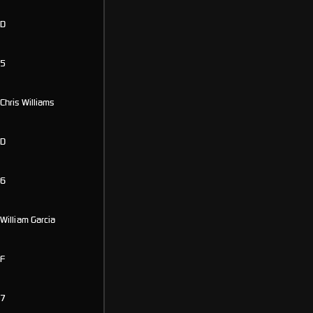
D
5
Chris Williams
D
6
William Garcia
F
7