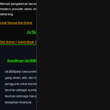
Nikmati pengalaman bermain slot online terbaik dengan sistem keamanan
modern, provider resmi, dan transaksi cepat. Pilih permainan favorit Anda
sekarang.
Lihat Semua Slot Online
Artikel Slot Online Terbaru
Slot Online
|
Sports Book
|
Beranda
Komitmen idc888joker terhadap Responsible Gambling
idc888joker berkomitmen untuk menyediakan lingkungan permainan
yang aman, adil, dan bertanggung jawab. Kami mendorong seluruh
pengguna untuk bermain secara sadar dan tidak menjadikan aktivitas
taruhan sebagai sumber pendapatan utama. Permainan slot online dan
taruhan olahraga harus diperlakukan sebagai bentuk hiburan, bukan
kewajiban finansial.