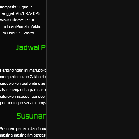
Kompetisi: Ligue 2
Tanggal: 26/03/2026
Waktu Kickoff: 19:30
Tim Tuan Rumah: Zakho
Tim Tamu: Al Shorta
Jadwal Pertandingan & Konteks
Kompetisi
Pertandingan ini merupakan bagian dari jadwal resmi Ligue 2 yang
mempertemukan Zakho dan Al Shorta pada musim berjalan. Kedua tim
dijadwalkan bertanding sesuai kalender kompetisi dan hasil pertandingan ini
akan menjadi bagian dari rangkaian laga dalam Ligue 2. Informasi jadwal ini
ditujukan sebagai panduan bagi pengguna yang ingin mengikuti jalannya
pertandingan secara langsung.
Susunan Pemain & Formasi Tim
Susunan pemain dan formasi yang ditampilkan merupakan lineup awal dari
masing-masing tim berdasarkan data pertandingan. Informasi ini membantu