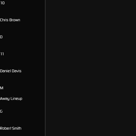
10
Chris Brown
D
11
Daniel Davis
M
Away Lineup
G
Robert Smith