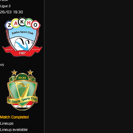
Ligue 2
26/03 19:30
Zakho
vs
Al Shorta
Match Completed
Lineups
Lineup available