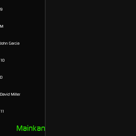
9
M
John Garcia
10
D
David Miller
11
Mainkan Slot Online Terpercaya