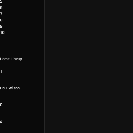
5
6
7
8
9
10
Starting Lineup
Home Lineup
1
Paul Wilson
G
2