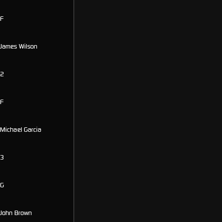
F
James Wilson
2
F
Michael Garcia
3
G
John Brown