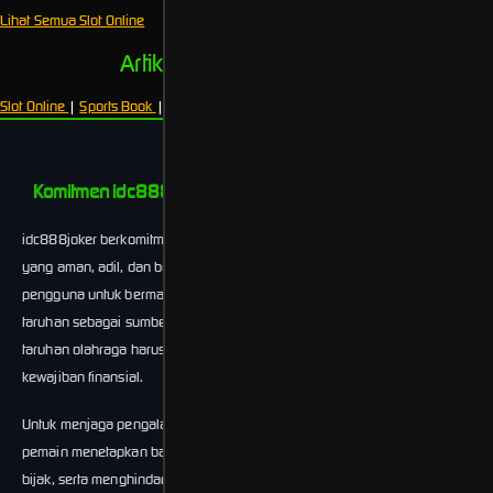
Lihat Semua Slot Online
Artikel Slot Online Terbaru
Slot Online
|
Sports Book
|
Beranda
Komitmen idc888joker terhadap Responsible Gambling
idc888joker berkomitmen untuk menyediakan lingkungan permainan
yang aman, adil, dan bertanggung jawab. Kami mendorong seluruh
pengguna untuk bermain secara sadar dan tidak menjadikan aktivitas
taruhan sebagai sumber pendapatan utama. Permainan slot online dan
taruhan olahraga harus diperlakukan sebagai bentuk hiburan, bukan
kewajiban finansial.
Untuk menjaga pengalaman bermain yang sehat, kami menyarankan
pemain menetapkan batas deposit, mengelola waktu bermain secara
bijak, serta menghindari keputusan emosional saat mengalami