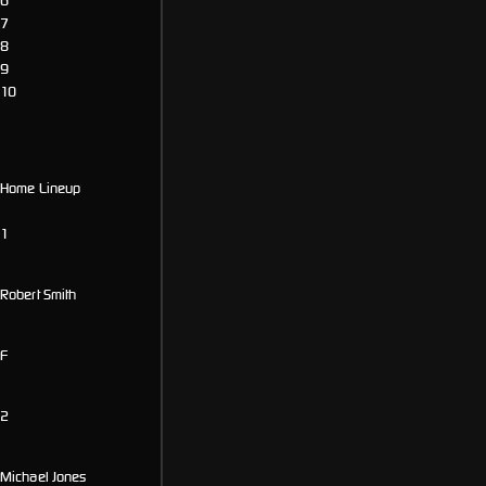
6
7
8
9
10
Starting Lineup
Home Lineup
1
Robert Smith
F
2
Michael Jones