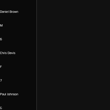
Daniel Brown
M
6
Chris Davis
F
7
Paul Johnson
G