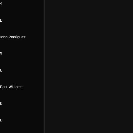
4
D
John Rodriguez
5
G
Paul Williams
6
D