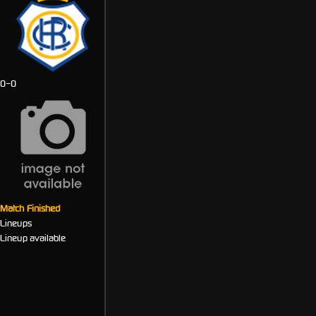
Recreativo Huelva
0
–
0
Castilleja
Match Finished
Lineups
Lineup available
Home Team
3-4-3
Away Team