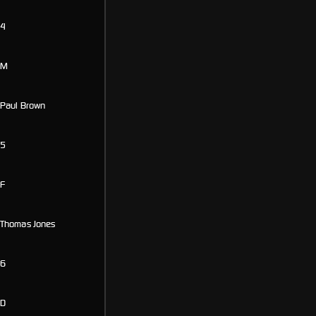
4
M
Paul Brown
5
F
Thomas Jones
6
D