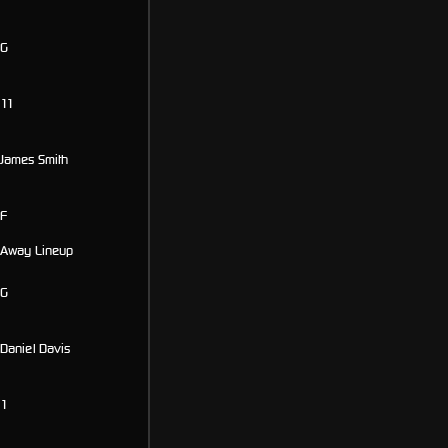
G
11
James Smith
F
Away Lineup
G
Daniel Davis
1