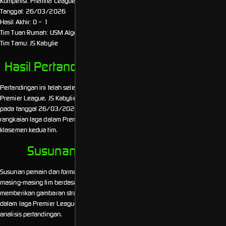
Kompetisi: Premier League
Tanggal: 26/03/2026
Hasil Akhir: 0 – 1
Tim Tuan Rumah: USM Alger
Tim Tamu: JS Kabylie
Hasil Pertandingan & Konteks Kompetisi
Pertandingan ini telah selesai dimainkan sebagai bagian dari jadwal resmi
Premier League. JS Kabylie berhasil mengalahkan USM Alger dengan skor 0-1
pada tanggal 26/03/2026. Hasil pertandingan ini menjadi bagian dari
rangkaian laga dalam Premier League dan akan mempengaruhi posisi
klasemen kedua tim.
Susunan Pemain & Formasi Tim
Susunan pemain dan formasi yang ditampilkan merupakan lineup awal dari
masing-masing tim berdasarkan data pertandingan. Informasi ini membantu
memberikan gambaran strategi yang digunakan oleh USM Alger dan JS Kabylie
dalam laga Premier League. Data lineup disajikan untuk keperluan informasi dan
analisis pertandingan.