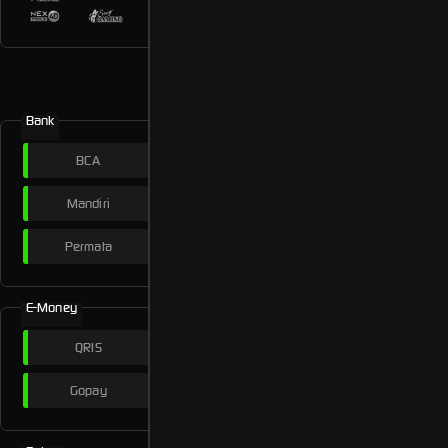
Metode Pembayaran
Bank
BCA
BNI
BRI
Mandiri
Cimb Niaga
Danamon
Permata
Panin
E-Money
QRIS
Dana
OVO
Gopay
LinkAja